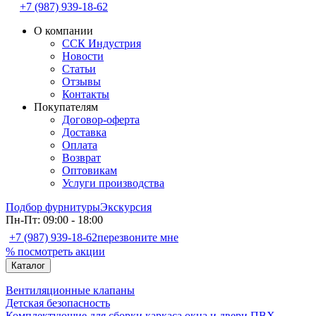
+7 (987) 939-18-62
О компании
ССК Индустрия
Новости
Статьи
Отзывы
Контакты
Покупателям
Договор-оферта
Доставка
Оплата
Возврат
Оптовикам
Услуги производства
Подбор фурнитуры
Экскурсия
Пн-Пт: 09:00 - 18:00
+7 (987) 939-18-62
перезвоните мне
% посмотреть акции
Каталог
Вентиляционные клапаны
Детская безопасность
Комплектующие для сборки каркаса окна и двери ПВХ