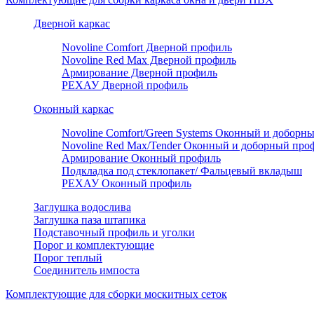
Дверной каркас
Novoline Comfort Дверной профиль
Novoline Red Мax Дверной профиль
Армирование Дверной профиль
РЕХАУ Дверной профиль
Оконный каркас
Novoline Comfort/Green Systems Оконный и доборн
Novoline Red Max/Tender Оконный и доборный про
Армирование Оконный профиль
Подкладка под стеклопакет/ Фальцевый вкладыш
РЕХАУ Оконный профиль
Заглушка водослива
Заглушка паза штапика
Подставочный профиль и уголки
Порог и комплектующие
Порог теплый
Соединитель импоста
Комплектующие для сборки москитных сеток