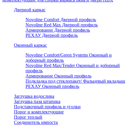
Дверной каркас
Novoline Comfort Дверной профиль
Novoline Red Мax Дверной профиль
Армирование Дверной профиль
РЕХАУ Дверной профиль
Оконный каркас
Novoline Comfort/Green Systems Оконный и
доборный профиль
Novoline Red Max/Tender Оконный и доборный
профиль
Армирование Оконный профиль
Подкладка под стеклопакет/ Фальцевый вкладыш
РЕХАУ Оконный профиль
Заглушка водослива
Заглушка паза штапика
Подставочный профиль и уголки
Порог и комплектующие
Порог теплый
Соединитель импоста