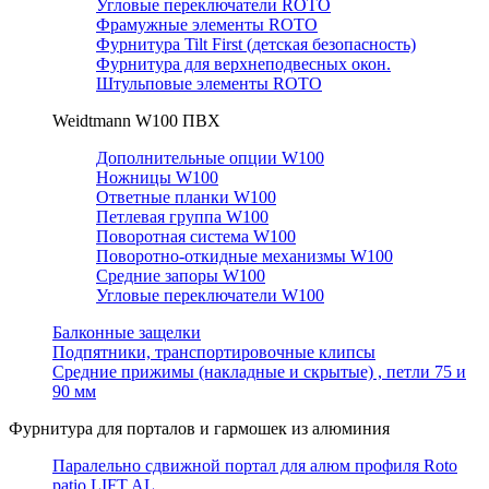
Угловые переключатели ROTO
Фрамужные элементы ROTO
Фурнитура Tilt First (детская безопасность)
Фурнитура для верхнеподвесных окон.
Штульповые элементы ROTO
Weidtmann W100 ПВХ
Дополнительные опции W100
Ножницы W100
Ответные планки W100
Петлевая группа W100
Поворотная система W100
Поворотно-откидные механизмы W100
Средние запоры W100
Угловые переключатели W100
Балконные защелки
Подпятники, транспортировочные клипсы
Средние прижимы (накладные и скрытые) , петли 75 и
90 мм
Фурнитура для порталов и гармошек из алюминия
Паралельно сдвижной портал для алюм профиля Roto
patio LIFT AL