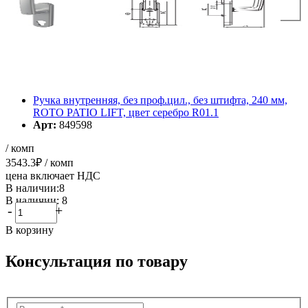
Ручка внутренняя, без проф.цил., без штифта, 240 мм,
ROTO PATIO LIFT, цвет серебро R01.1
Арт:
849598
/ комп
3543.3
₽
/ комп
цена включает НДС
В наличии:8
В наличии: 8
-
+
В корзину
Консультация по товару