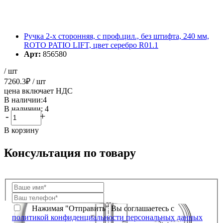
Ручка 2-х сторонняя, с проф.цил., без штифта, 240 мм,
ROTO PATIO LIFT, цвет серебро R01.1
Арт:
856580
/ шт
7260.3
₽
/ шт
цена включает НДС
В наличии:4
В наличии: 4
-
+
В корзину
Консультация по товару
Нажимая "Отправить" Вы соглашаетесь с
политикой конфиденциальности персональных данных