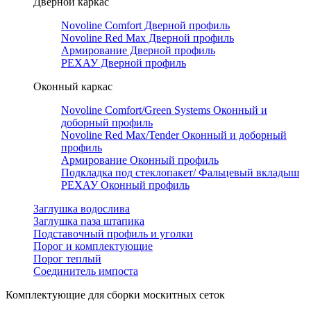
Дверной каркас
Novoline Comfort Дверной профиль
Novoline Red Мax Дверной профиль
Армирование Дверной профиль
РЕХАУ Дверной профиль
Оконный каркас
Novoline Comfort/Green Systems Оконный и
доборный профиль
Novoline Red Max/Tender Оконный и доборный
профиль
Армирование Оконный профиль
Подкладка под стеклопакет/ Фальцевый вкладыш
РЕХАУ Оконный профиль
Заглушка водослива
Заглушка паза штапика
Подставочный профиль и уголки
Порог и комплектующие
Порог теплый
Соединитель импоста
Комплектующие для сборки москитных сеток