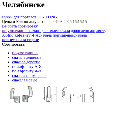
Челябинске
Ручки для порталов KIN LONG
Цены и Кол-во актуально на:
07.08.2026 16:15:15
Выбрать сортировку
по-умолчанию
cначала дешевые
cначала дорогие
по алфавиту
А-Я
по алфавиту Я-А
cначала популярные
cначала
новые
cначала старые
Сортировать:
по-умолчанию
cначала дешевые
cначала дорогие
по алфавиту А-Я
по алфавиту Я-А
cначала популярные
cначала новые
cначала старые
Элементов на страницу